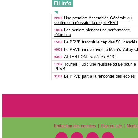
Fil info
Une première Assemblée Générale qui
22/06
confirme la réussite du projet PRVB
Les seniors signent une performance
18/04
référence
Le PRVB franchit le cap des 50 licenciés
15/03
Le PRVB innove avec le Mam’s Volley C
09/03
ATTENTION : voilà les M13 !
03/03
Tournoi Fluo : une réussite totale pour le
17/02
PRVB
Le PRVB part à la rencontre des écoles
31/01
Protection des données
Plan du site
Menti